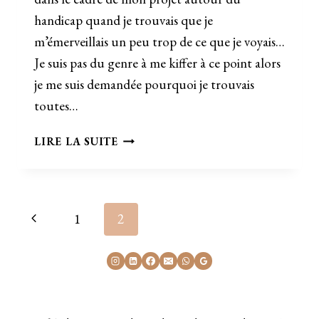
handicap quand je trouvais que je
m’émerveillais un peu trop de ce que je voyais…
Je suis pas du genre à me kiffer à ce point alors
je me suis demandée pourquoi je trouvais
toutes…
PHOTOGRAPHE
LIRE LA SUITE
HANDICAP
–
REPORTAGE
PHOTO
Navigation
Page
1
2
POUR
TOUS
de
précédente
page