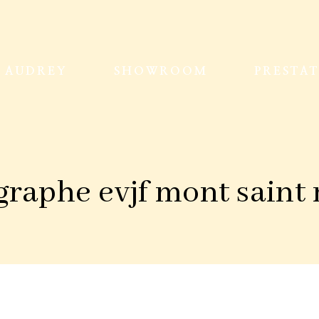
AUDREY
SHOWROOM
PRESTA
raphe evjf mont saint